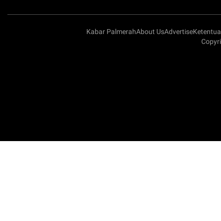
Kabar Palmerah
About Us
Advertise
Ketentu
Copyri