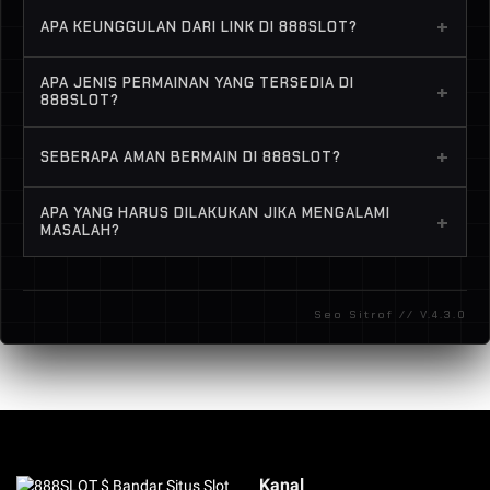
888SLOT adalah link 777 resmi situs slot Maxwin
+
APA KEUNGGULAN DARI LINK DI 888SLOT?
gacor online dengan game Mahjong Ways 2.
Platform ini menawarkan Bet 200 terbaru yang
Link 888SLOT memberikan akses cepat ke slot
APA JENIS PERMAINAN YANG TERSEDIA DI
mudah jackpot dan pengalaman bermain seru
+
gacor Maxwin dengan peluang jackpot tinggi di
888SLOT?
setiap hari.
Mahjong Ways 2. Bet 200 terbaru memudahkan
888SLOT menyediakan berbagai permainan slot
pemain meraih kemenangan besar setiap hari.
+
SEBERAPA AMAN BERMAIN DI 888SLOT?
gacor, termasuk Mahjong Ways 2, Slot Maxwin,
dan Bet 200 terbaru, lengkap dengan fitur bonus
888SLOT menjamin keamanan penuh! Semua
APA YANG HARUS DILAKUKAN JIKA MENGALAMI
dan sistem jackpot mudah yang menarik untuk
+
transaksi dan data pemain terlindungi dengan
MASALAH?
semua pemain.
enkripsi modern, sehingga permainan slot gacor
Tim support 888SLOT siap membantu 24/7
Maxwin, Mahjong Ways 2, dan Bet 200 tetap aman
melalui live chat atau email. Semua masalah terkait
dan nyaman.
Seo Sitrof // V.4.3.0
link 777 resmi, slot Maxwin, Mahjong Ways 2, atau
Bet 200 terbaru akan ditangani cepat dan
profesional.
Kanal